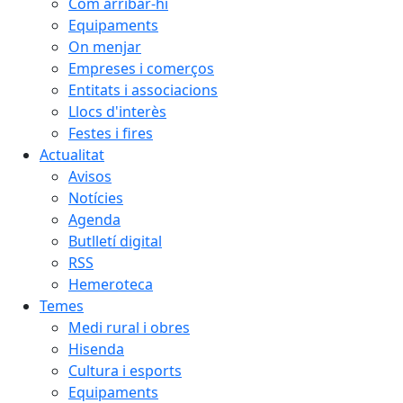
Com arribar-hi
Equipaments
On menjar
Empreses i comerços
Entitats i associacions
Llocs d'interès
Festes i fires
Actualitat
Avisos
Notícies
Agenda
Butlletí digital
RSS
Hemeroteca
Temes
Medi rural i obres
Hisenda
Cultura i esports
Equipaments