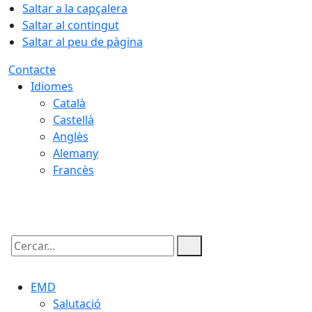
Saltar a la capçalera
Saltar al contingut
Saltar al peu de pàgina
Contacte
Idiomes
Català
Castellà
Anglès
Alemany
Francès
07.08.2026 | 13:16
Cercar:
EMD
Salutació