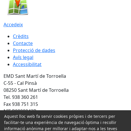
Accedeix
Crèdits
Contacte
Protecció de dades
Avís legal
Accessibilitat
EMD Sant Martí de Torroella
C-55 - Cal Pinsà
08250 Sant Martí de Torroella
Tel. 938 360 261
Fax 938 751 315
NIF P0800043B
Aquest lloc web fa servir cookies pròpies i de tercers per
Amb la col·laboració de:
facilitar-te una experiència de navegació òptima i recollir
informació anònima per millorar i adaptar-nos a les teves