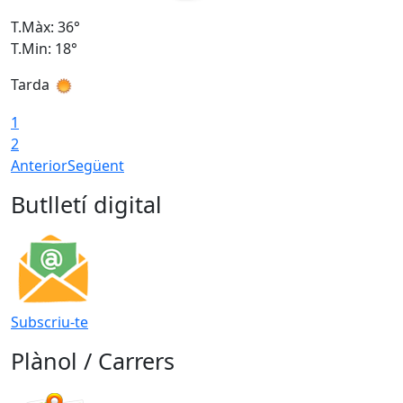
T.Màx: 36°
T
T.Min: 18°
T
Tarda
T
1
2
Anterior
Següent
Butlletí digital
Subscriu-te
Plànol / Carrers