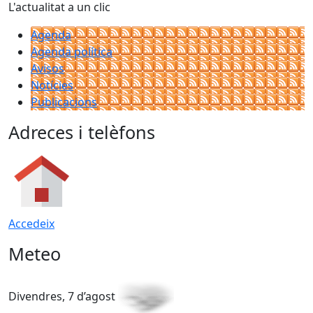
L'actualitat a un clic
Agenda
Agenda política
Avisos
Notícies
Publicacions
Adreces i telèfons
Accedeix
Meteo
Divendres, 7 d’agost
D