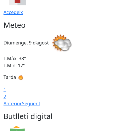
Accedeix
Meteo
Diumenge, 9 d’agost
D
T.Màx: 38°
T
T.Min: 17°
T
Tarda
T
1
2
Anterior
Següent
Butlletí digital