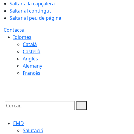
Saltar a la capçalera
Saltar al contingut
Saltar al peu de pàgina
Contacte
Idiomes
Català
Castellà
Anglès
Alemany
Francès
09.08.2026 | 08:21
Cercar:
EMD
Salutació