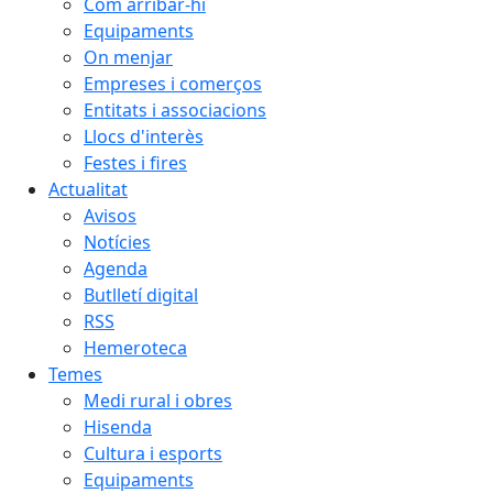
Com arribar-hi
Equipaments
On menjar
Empreses i comerços
Entitats i associacions
Llocs d'interès
Festes i fires
Actualitat
Avisos
Notícies
Agenda
Butlletí digital
RSS
Hemeroteca
Temes
Medi rural i obres
Hisenda
Cultura i esports
Equipaments