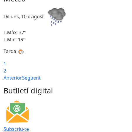
Dilluns, 10 d’agost
D
T.Màx: 37°
T
T.Min: 19°
T
Tarda
T
1
2
Anterior
Següent
Butlletí digital
Subscriu-te