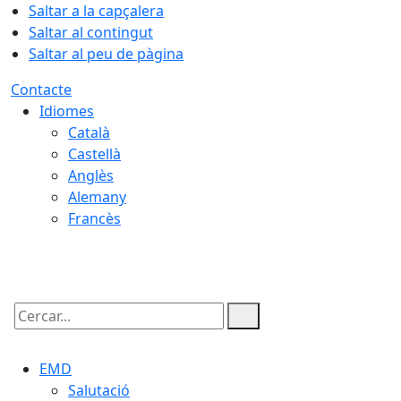
Saltar a la capçalera
Saltar al contingut
Saltar al peu de pàgina
Contacte
Idiomes
Català
Castellà
Anglès
Alemany
Francès
09.08.2026 | 14:05
Cercar:
EMD
Salutació