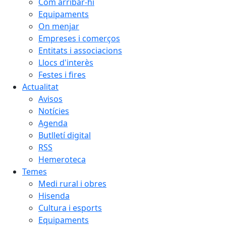
Com arribar-hi
Equipaments
On menjar
Empreses i comerços
Entitats i associacions
Llocs d'interès
Festes i fires
Actualitat
Avisos
Notícies
Agenda
Butlletí digital
RSS
Hemeroteca
Temes
Medi rural i obres
Hisenda
Cultura i esports
Equipaments