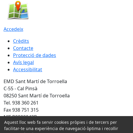
Accedeix
Crèdits
Contacte
Protecció de dades
Avís legal
Accessibilitat
EMD Sant Martí de Torroella
C-55 - Cal Pinsà
08250 Sant Martí de Torroella
Tel. 938 360 261
Fax 938 751 315
NIF P0800043B
Aquest lloc web fa servir cookies pròpies i de tercers per
Amb la col·laboració de:
facilitar-te una experiència de navegació òptima i recollir