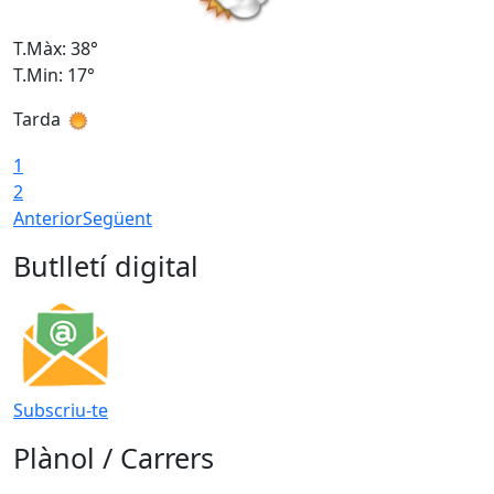
T.Màx: 38°
T
T.Min: 17°
T
Tarda
T
1
2
Anterior
Següent
Butlletí digital
Subscriu-te
Plànol / Carrers