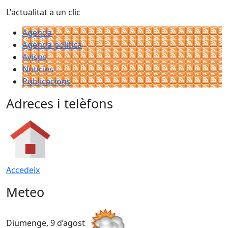
L'actualitat a un clic
Agenda
Agenda política
Avisos
Notícies
Publicacions
Adreces i telèfons
Accedeix
Meteo
Diumenge, 9 d’agost
D