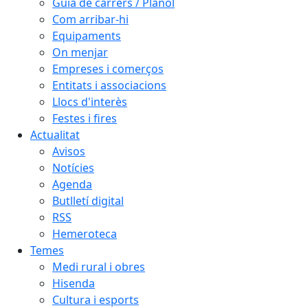
Guia de carrers / Plànol
Com arribar-hi
Equipaments
On menjar
Empreses i comerços
Entitats i associacions
Llocs d'interès
Festes i fires
Actualitat
Avisos
Notícies
Agenda
Butlletí digital
RSS
Hemeroteca
Temes
Medi rural i obres
Hisenda
Cultura i esports