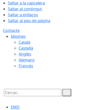
Saltar a la capçalera
Saltar al contingut
Saltar a enllaços
Saltar al peu de pàgina
Contacte
Idiomes
Català
Castellà
Anglès
Alemany
Francès
09.08.2026 | 05:58
Cercar:
EMD