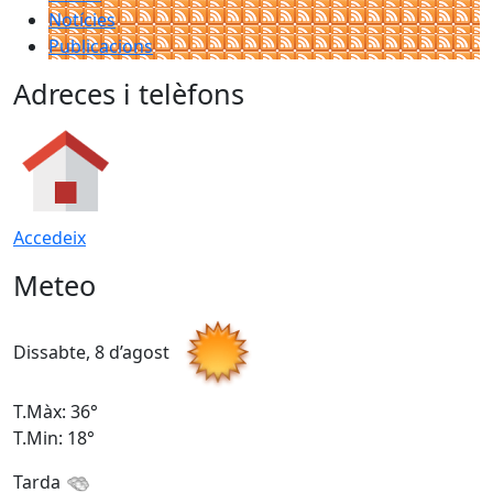
Notícies
Publicacions
Adreces i telèfons
Accedeix
Meteo
Dissabte, 8 d’agost
D
T.Màx: 36°
T
T.Min: 18°
T
Tarda