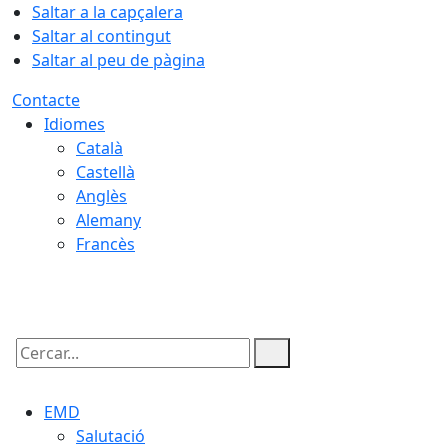
Saltar a la capçalera
Saltar al contingut
Saltar al peu de pàgina
Contacte
Idiomes
Català
Castellà
Anglès
Alemany
Francès
08.08.2026 | 06:25
Cercar:
EMD
Salutació