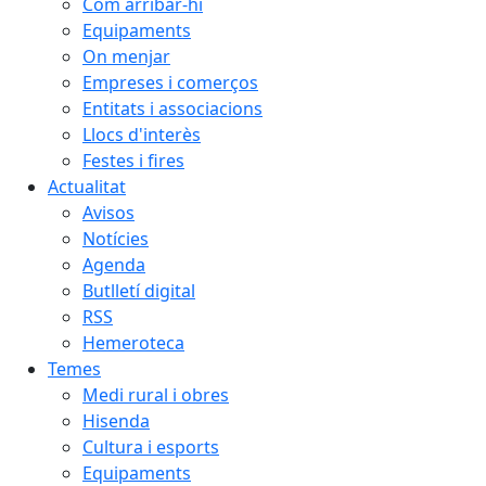
Com arribar-hi
Equipaments
On menjar
Empreses i comerços
Entitats i associacions
Llocs d'interès
Festes i fires
Actualitat
Avisos
Notícies
Agenda
Butlletí digital
RSS
Hemeroteca
Temes
Medi rural i obres
Hisenda
Cultura i esports
Equipaments