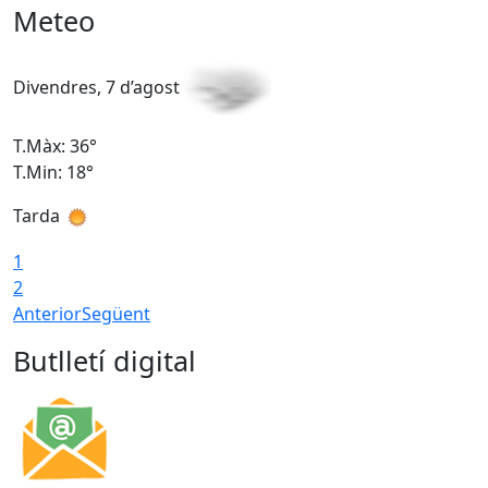
Meteo
Divendres, 7 d’agost
D
T.Màx: 36°
T
T.Min: 18°
T
Tarda
T
1
2
Anterior
Següent
Butlletí digital