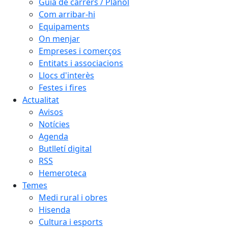
Guia de carrers / Plànol
Com arribar-hi
Equipaments
On menjar
Empreses i comerços
Entitats i associacions
Llocs d'interès
Festes i fires
Actualitat
Avisos
Notícies
Agenda
Butlletí digital
RSS
Hemeroteca
Temes
Medi rural i obres
Hisenda
Cultura i esports