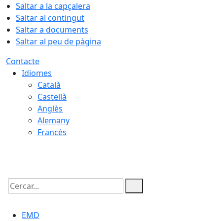
Saltar a la capçalera
Saltar al contingut
Saltar a documents
Saltar al peu de pàgina
Contacte
Idiomes
Català
Castellà
Anglès
Alemany
Francès
07.08.2026 | 10:45
Cercar:
EMD