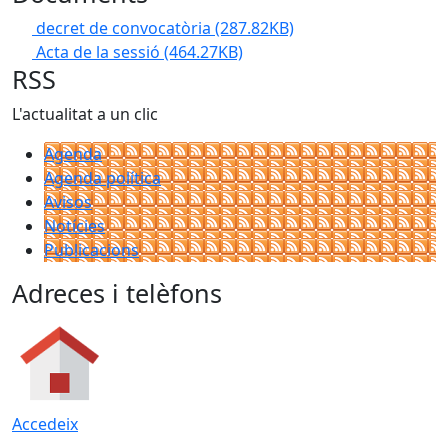
decret de convocatòria
(287.82KB)
Acta de la sessió
(464.27KB)
RSS
L'actualitat a un clic
Agenda
Agenda política
Avisos
Notícies
Publicacions
Adreces i telèfons
Accedeix