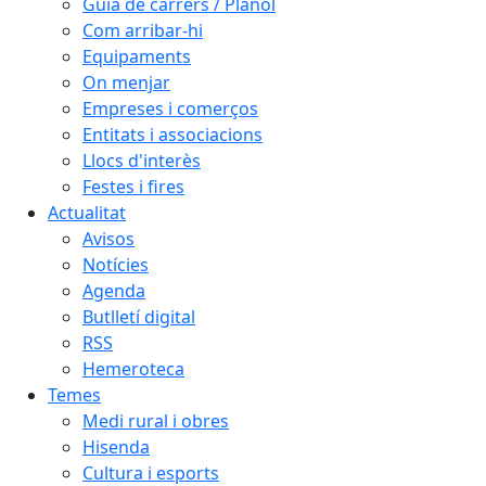
Guia de carrers / Plànol
Com arribar-hi
Equipaments
On menjar
Empreses i comerços
Entitats i associacions
Llocs d'interès
Festes i fires
Actualitat
Avisos
Notícies
Agenda
Butlletí digital
RSS
Hemeroteca
Temes
Medi rural i obres
Hisenda
Cultura i esports