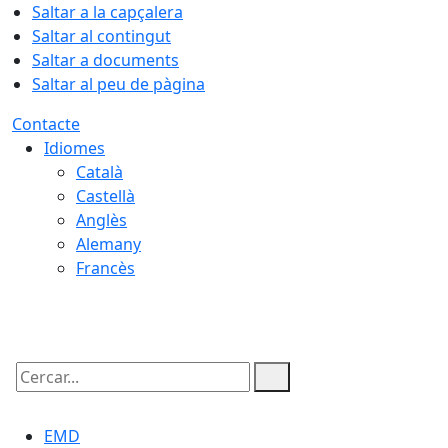
Saltar a la capçalera
Saltar al contingut
Saltar a documents
Saltar al peu de pàgina
Contacte
Idiomes
Català
Castellà
Anglès
Alemany
Francès
06.08.2026 | 08:46
Cercar:
EMD