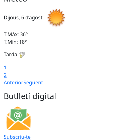
Dijous, 6 d’agost
D
T.Màx: 36°
T
T.Min: 18°
T
Tarda
T
1
2
Anterior
Següent
Butlletí digital
Subscriu-te