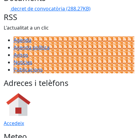
decret de convocatòria
(288.27KB)
RSS
L'actualitat a un clic
Agenda
Agenda política
Avisos
Notícies
Publicacions
Adreces i telèfons
Accedeix
Meteo