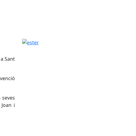
ester
 a Sant
evenció
s seves
 Joan i