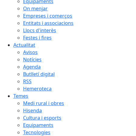
Equipaments
On menjar
Empreses i comerços
Entitats i associacions
Llocs d'interès
Festes i fires
Actualitat
Avisos
Notícies
Agenda
Butlletí digital
RSS
Hemeroteca
Temes
Medi rural i obres
Hisenda
Cultura i esports
Equipaments
Tecnologies