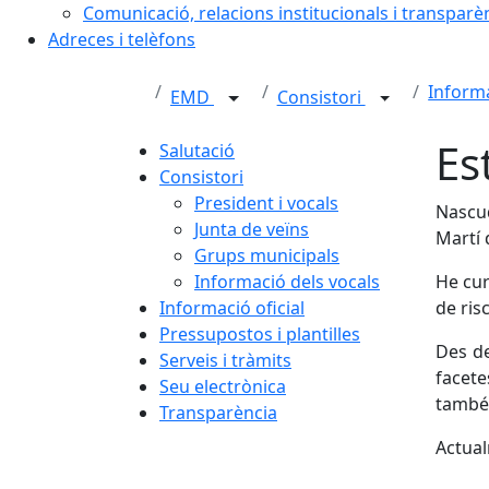
Comunicació, relacions institucionals i transparè
Adreces i telèfons
Informa
EMD
Consistori
Es
Salutació
Consistori
President i vocals
Nascud
Junta de veïns
Martí 
Grups municipals
Informació dels vocals
He cur
Informació oficial
de ris
Pressupostos i plantilles
Des de
Serveis i tràmits
facete
Seu electrònica
també 
Transparència
Actual