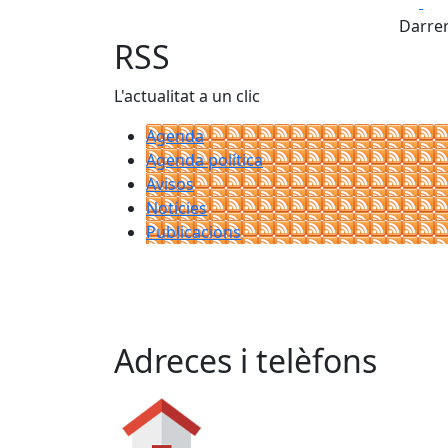
Fa
Darrer
RSS
L'actualitat a un clic
Agenda
Agenda política
Avisos
Notícies
Publicacions
Adreces i telèfons