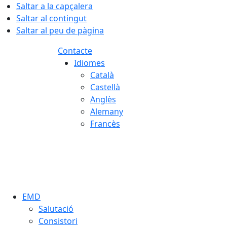
Saltar a la capçalera
Saltar al contingut
Saltar al peu de pàgina
Contacte
Idiomes
Català
Castellà
Anglès
Alemany
Francès
07.08.2026 | 05:48
EMD
Salutació
Consistori