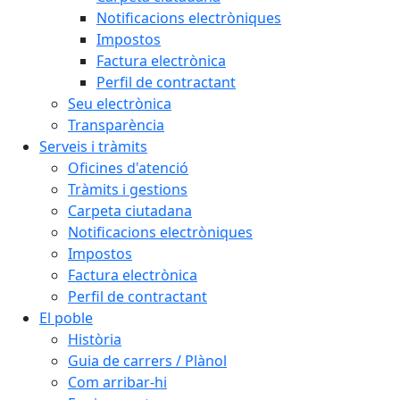
Notificacions electròniques
Impostos
Factura electrònica
Perfil de contractant
Seu electrònica
Transparència
Serveis i tràmits
Oficines d'atenció
Tràmits i gestions
Carpeta ciutadana
Notificacions electròniques
Impostos
Factura electrònica
Perfil de contractant
El poble
Història
Guia de carrers / Plànol
Com arribar-hi