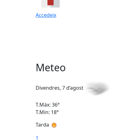
Accedeix
Meteo
Divendres, 7 d’agost
T.Màx: 36°
T.Min: 18°
Tarda
1