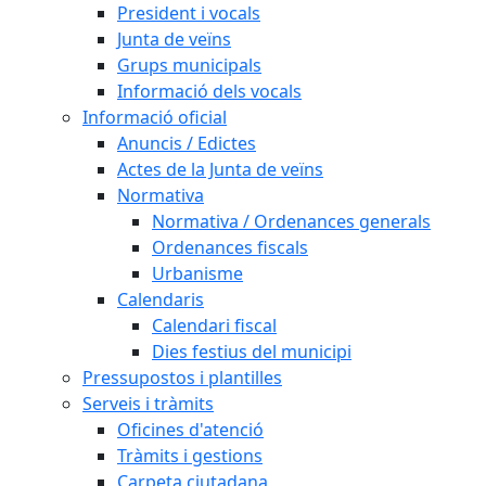
President i vocals
Junta de veïns
Grups municipals
Informació dels vocals
Informació oficial
Anuncis / Edictes
Actes de la Junta de veïns
Normativa
Normativa / Ordenances generals
Ordenances fiscals
Urbanisme
Calendaris
Calendari fiscal
Dies festius del municipi
Pressupostos i plantilles
Serveis i tràmits
Oficines d'atenció
Tràmits i gestions
Carpeta ciutadana