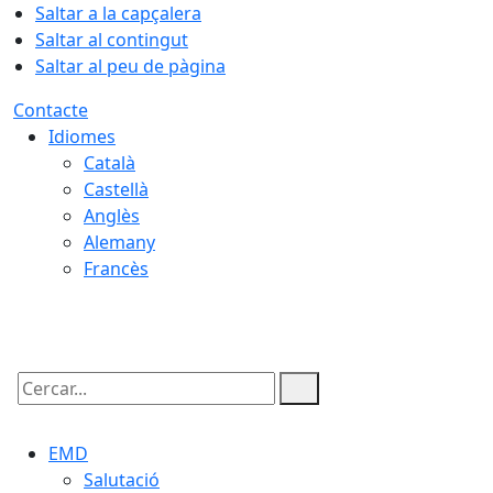
Saltar a la capçalera
Saltar al contingut
Saltar al peu de pàgina
Contacte
Idiomes
Català
Castellà
Anglès
Alemany
Francès
09.08.2026 | 08:21
Cercar:
EMD
Salutació