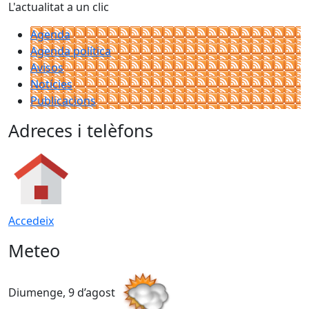
L'actualitat a un clic
Agenda
Agenda política
Avisos
Notícies
Publicacions
Adreces i telèfons
Accedeix
Meteo
Diumenge, 9 d’agost
D