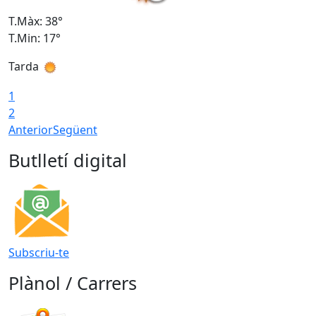
T.Màx: 38°
T
T.Min: 17°
T
Tarda
T
1
2
Anterior
Següent
Butlletí digital
Subscriu-te
Plànol / Carrers