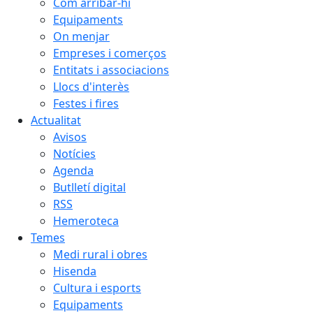
Com arribar-hi
Equipaments
On menjar
Empreses i comerços
Entitats i associacions
Llocs d'interès
Festes i fires
Actualitat
Avisos
Notícies
Agenda
Butlletí digital
RSS
Hemeroteca
Temes
Medi rural i obres
Hisenda
Cultura i esports
Equipaments