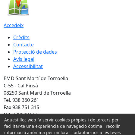
Accedeix
Crèdits
Contacte
Protecció de dades
Avís legal
Accessibilitat
EMD Sant Martí de Torroella
C-55 - Cal Pinsà
08250 Sant Martí de Torroella
Tel. 938 360 261
Fax 938 751 315
NIF P0800043B
Aquest lloc web fa servir cookies pròpies i de tercers per
Amb la col·laboració de:
facilitar-te una experiència de navegació òptima i recollir
informació anònima per millorar i adaptar-nos a les teves