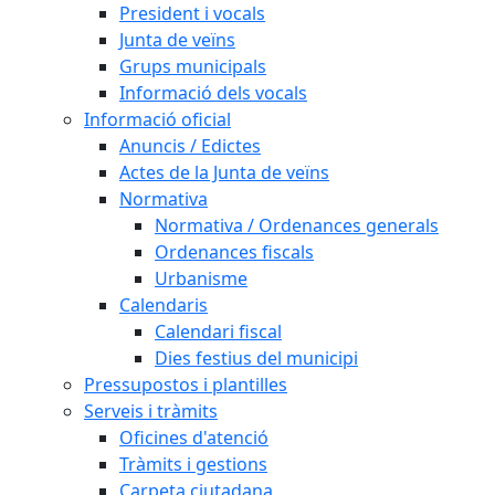
President i vocals
Junta de veïns
Grups municipals
Informació dels vocals
Informació oficial
Anuncis / Edictes
Actes de la Junta de veïns
Normativa
Normativa / Ordenances generals
Ordenances fiscals
Urbanisme
Calendaris
Calendari fiscal
Dies festius del municipi
Pressupostos i plantilles
Serveis i tràmits
Oficines d'atenció
Tràmits i gestions
Carpeta ciutadana