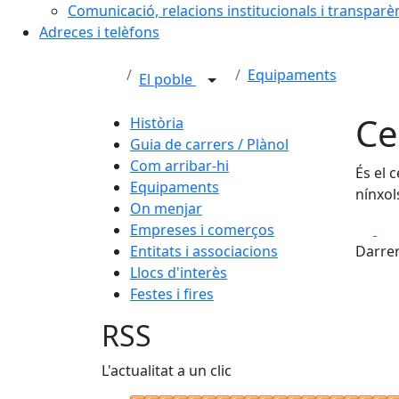
Comunicació, relacions institucionals i transparè
Adreces i telèfons
Equipaments
El poble
Ce
Història
Guia de carrers / Plànol
Com arribar-hi
És el 
Equipaments
nínxol
On menjar
Fa
Empreses i comerços
Entitats i associacions
Darrer
Llocs d'interès
Festes i fires
RSS
L'actualitat a un clic