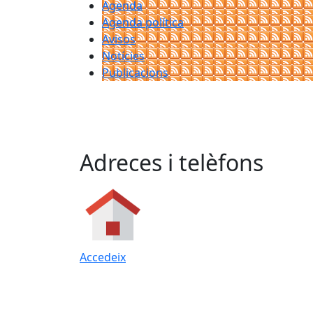
Agenda
Agenda política
Avisos
Notícies
Publicacions
Adreces i telèfons
Accedeix