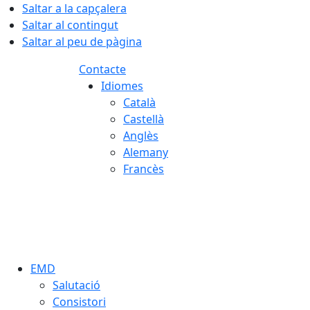
Saltar a la capçalera
Saltar al contingut
Saltar al peu de pàgina
Contacte
Idiomes
Català
Castellà
Anglès
Alemany
Francès
06.08.2026 | 18:54
EMD
Salutació
Consistori