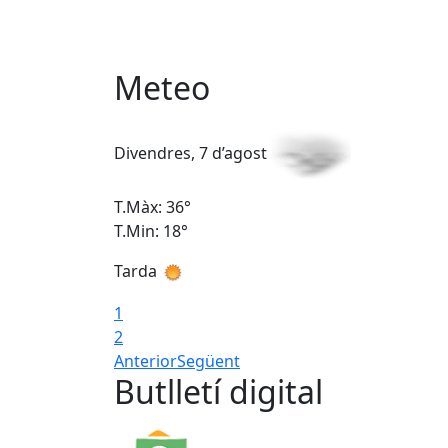
Meteo
Divendres, 7 d’agost
T.Màx: 36°
T.Min: 18°
Tarda
1
2
Anterior
Següent
Butlletí digital