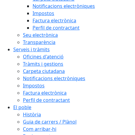
Notificacions electròniques
Impostos
Factura electrònica
Perfil de contractant
Seu electrònica
Transparència
Serveis i tràmits
Oficines d'atenció
Tràmits i gestions
Carpeta ciutadana
Notificacions electròniques
Impostos
Factura electrònica
Perfil de contractant
El poble
Història
Guia de carrers / Plànol
Com arribar-hi