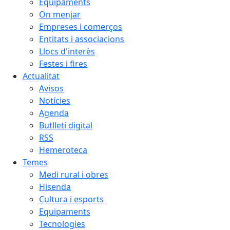
Equipaments
On menjar
Empreses i comerços
Entitats i associacions
Llocs d'interès
Festes i fires
Actualitat
Avisos
Notícies
Agenda
Butlletí digital
RSS
Hemeroteca
Temes
Medi rural i obres
Hisenda
Cultura i esports
Equipaments
Tecnologies