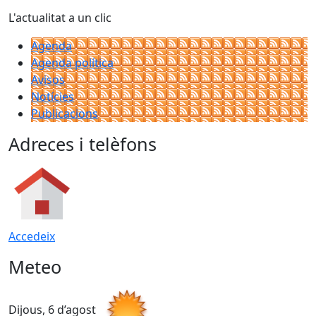
L'actualitat a un clic
Agenda
Agenda política
Avisos
Notícies
Publicacions
Adreces i telèfons
Accedeix
Meteo
Dijous, 6 d’agost
D