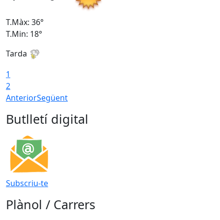
T.Màx: 36°
T
T.Min: 18°
T
Tarda
T
1
2
Anterior
Següent
Butlletí digital
Subscriu-te
Plànol / Carrers