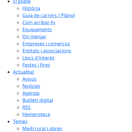
El poble
Història
Guia de carrers / Plànol
Com arribar-hi
Equipaments
On menjar
Empreses i comerços
Entitats i associacions
Llocs d'interès
Festes i fires
Actualitat
Avisos
Notícies
Agenda
Butlletí digital
RSS
Hemeroteca
Temes
Medi rural i obres