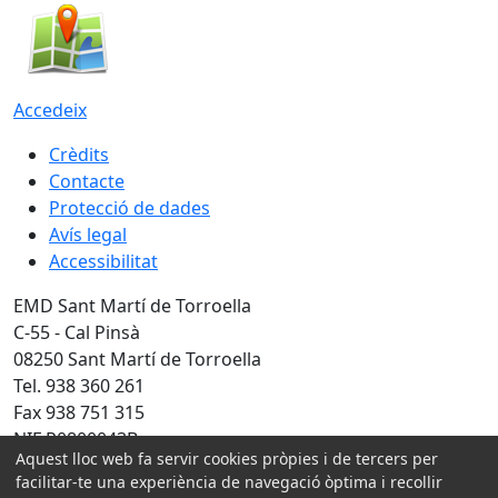
Accedeix
Crèdits
Contacte
Protecció de dades
Avís legal
Accessibilitat
EMD Sant Martí de Torroella
C-55 - Cal Pinsà
08250 Sant Martí de Torroella
Tel. 938 360 261
Fax 938 751 315
NIF P0800043B
Aquest lloc web fa servir cookies pròpies i de tercers per
Amb la col·laboració de:
facilitar-te una experiència de navegació òptima i recollir