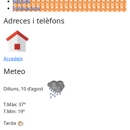
Notícies
Publicacions
Adreces i telèfons
Accedeix
Meteo
Dilluns, 10 d’agost
D
T.Màx: 37°
T
T.Min: 19°
T
Tarda
T