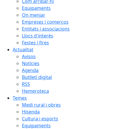
Com arribar-hi
Equipaments
On menjar
Empreses i comerços
Entitats i associacions
Llocs d'interès
Festes i fires
Actualitat
Avisos
Notícies
Agenda
Butlletí digital
RSS
Hemeroteca
Temes
Medi rural i obres
Hisenda
Cultura i esports
Equipaments