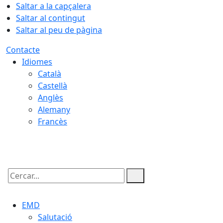
Saltar a la capçalera
Saltar al contingut
Saltar al peu de pàgina
Contacte
Idiomes
Català
Castellà
Anglès
Alemany
Francès
07.08.2026 | 03:53
Cercar:
EMD
Salutació