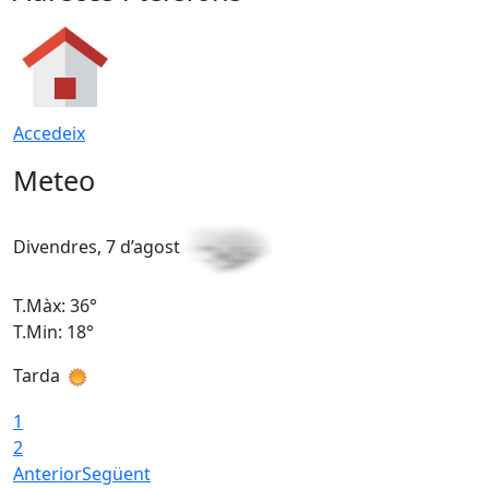
Accedeix
Meteo
Divendres, 7 d’agost
D
T.Màx: 36°
T
T.Min: 18°
T
Tarda
T
1
2
Anterior
Següent