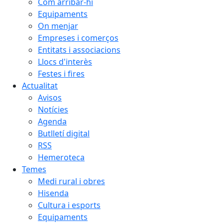
Com arribar-hi
Equipaments
On menjar
Empreses i comerços
Entitats i associacions
Llocs d'interès
Festes i fires
Actualitat
Avisos
Notícies
Agenda
Butlletí digital
RSS
Hemeroteca
Temes
Medi rural i obres
Hisenda
Cultura i esports
Equipaments