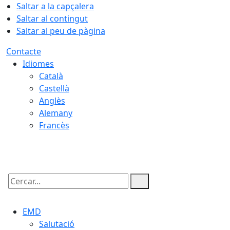
Saltar a la capçalera
Saltar al contingut
Saltar al peu de pàgina
Contacte
Idiomes
Català
Castellà
Anglès
Alemany
Francès
09.08.2026 | 12:51
Cercar:
EMD
Salutació