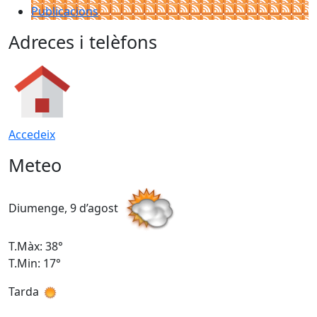
Publicacions
Adreces i telèfons
Accedeix
Meteo
Diumenge, 9 d’agost
D
T.Màx: 38°
T
T.Min: 17°
T
Tarda
T