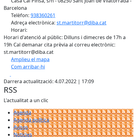
Casa Cal Pinsà, s/n - 08250 Sant Joan de Vilatorrada -
Barcelona
Telèfon:
938360261
Adreça electrònica:
st.martitorr@diba.cat
Horari:
Horari d'atenció al públic: Dilluns i dimecres de 17h a
19h Cal demanar cita prèvia al correu electrònic:
st.martitorr@diba.cat
Amplieu el mapa
Com arribar-hi
Leaflet
| ©
OpenStreetMap
contributors
Facebook
X
+
Darrera actualització: 4.07.2022 | 17:09
−
RSS
L'actualitat a un clic
Agenda
Agenda política
Avisos
Notícies