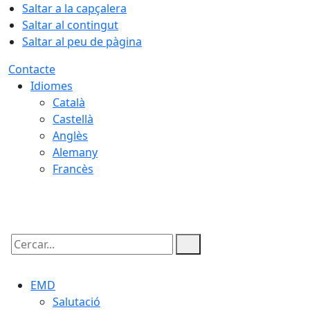
Saltar a la capçalera
Saltar al contingut
Saltar al peu de pàgina
Contacte
Idiomes
Català
Castellà
Anglès
Alemany
Francès
06.08.2026 | 14:07
Cercar:
EMD
Salutació