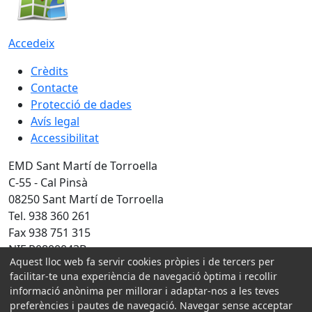
Accedeix
Crèdits
Contacte
Protecció de dades
Avís legal
Accessibilitat
EMD Sant Martí de Torroella
C-55 - Cal Pinsà
08250 Sant Martí de Torroella
Tel. 938 360 261
Fax 938 751 315
NIF P0800043B
Aquest lloc web fa servir cookies pròpies i de tercers per
Amb la col·laboració de:
facilitar-te una experiència de navegació òptima i recollir
informació anònima per millorar i adaptar-nos a les teves
preferències i pautes de navegació. Navegar sense acceptar