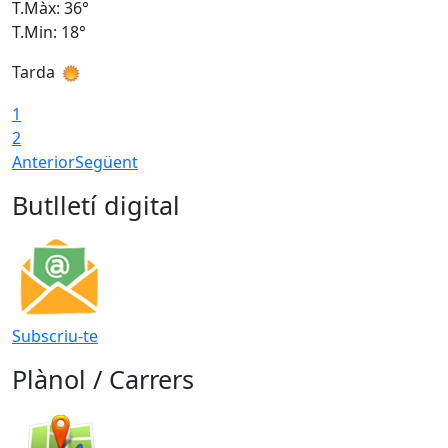
T.Màx: 36°
T
T.Min: 18°
T
Tarda
T
1
2
Anterior
Següent
Butlletí digital
Subscriu-te
Plànol / Carrers