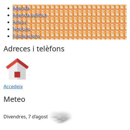
Agenda
Agenda política
Avisos
Notícies
Publicacions
Adreces i telèfons
Accedeix
Meteo
Divendres, 7 d’agost
D