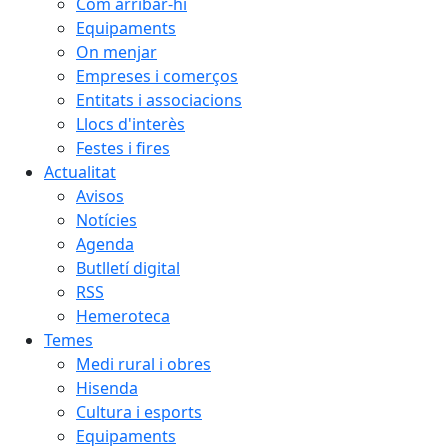
Com arribar-hi
Equipaments
On menjar
Empreses i comerços
Entitats i associacions
Llocs d'interès
Festes i fires
Actualitat
Avisos
Notícies
Agenda
Butlletí digital
RSS
Hemeroteca
Temes
Medi rural i obres
Hisenda
Cultura i esports
Equipaments