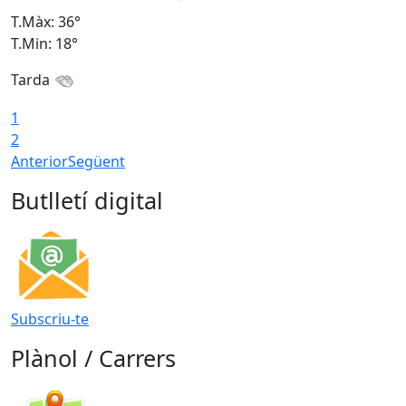
T.Màx: 36°
T
T.Min: 18°
T
Tarda
1
2
Anterior
Següent
Butlletí digital
Subscriu-te
Plànol / Carrers