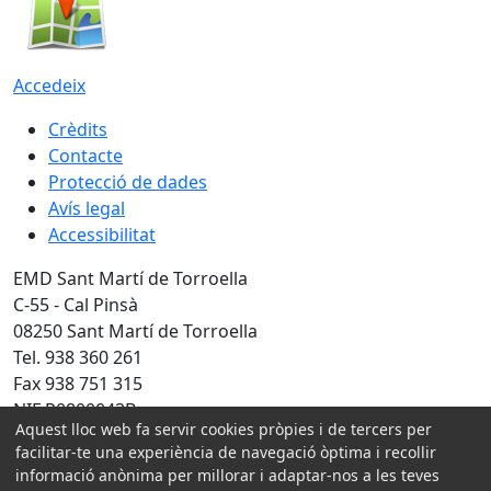
Accedeix
Crèdits
Contacte
Protecció de dades
Avís legal
Accessibilitat
EMD Sant Martí de Torroella
C-55 - Cal Pinsà
08250 Sant Martí de Torroella
Tel. 938 360 261
Fax 938 751 315
NIF P0800043B
Aquest lloc web fa servir cookies pròpies i de tercers per
Amb la col·laboració de:
facilitar-te una experiència de navegació òptima i recollir
informació anònima per millorar i adaptar-nos a les teves