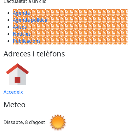
L'actualitat a un clic
Agenda
Agenda política
Avisos
Notícies
Publicacions
Adreces i telèfons
Accedeix
Meteo
Dissabte, 8 d’agost
D