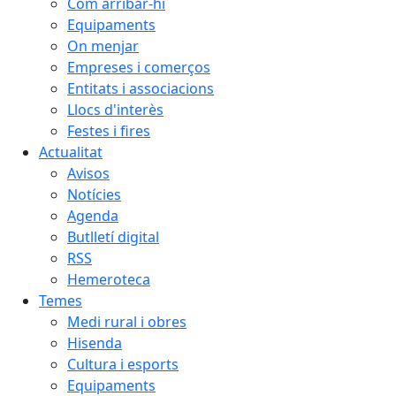
Com arribar-hi
Equipaments
On menjar
Empreses i comerços
Entitats i associacions
Llocs d'interès
Festes i fires
Actualitat
Avisos
Notícies
Agenda
Butlletí digital
RSS
Hemeroteca
Temes
Medi rural i obres
Hisenda
Cultura i esports
Equipaments