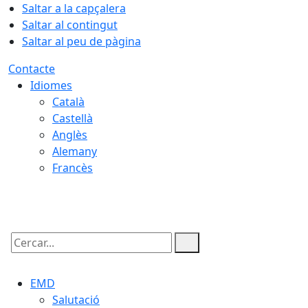
Saltar a la capçalera
Saltar al contingut
Saltar al peu de pàgina
Contacte
Idiomes
Català
Castellà
Anglès
Alemany
Francès
08.08.2026 | 11:08
Cercar:
EMD
Salutació