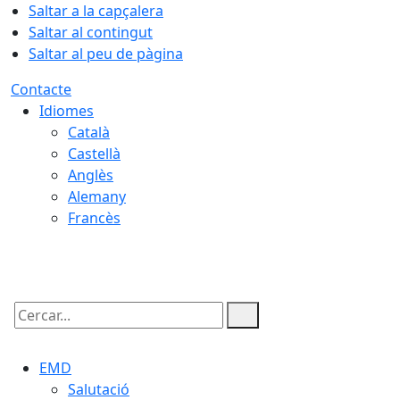
Saltar a la capçalera
Saltar al contingut
Saltar al peu de pàgina
Contacte
Idiomes
Català
Castellà
Anglès
Alemany
Francès
07.08.2026 | 22:48
Cercar:
EMD
Salutació