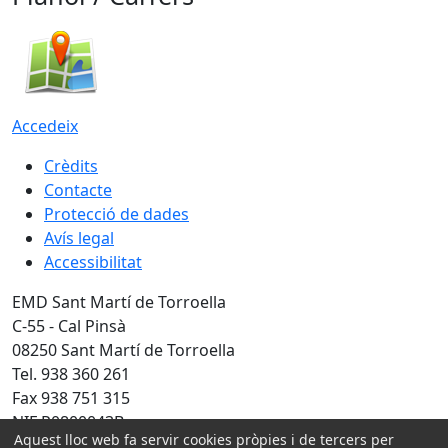
Accedeix
Crèdits
Contacte
Protecció de dades
Avís legal
Accessibilitat
EMD Sant Martí de Torroella
C-55 - Cal Pinsà
08250 Sant Martí de Torroella
Tel. 938 360 261
Fax 938 751 315
NIF P0800043B
Aquest lloc web fa servir cookies pròpies i de tercers per