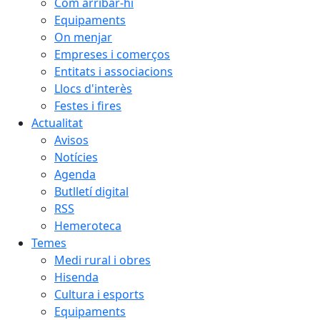
Com arribar-hi
Equipaments
On menjar
Empreses i comerços
Entitats i associacions
Llocs d'interès
Festes i fires
Actualitat
Avisos
Notícies
Agenda
Butlletí digital
RSS
Hemeroteca
Temes
Medi rural i obres
Hisenda
Cultura i esports
Equipaments