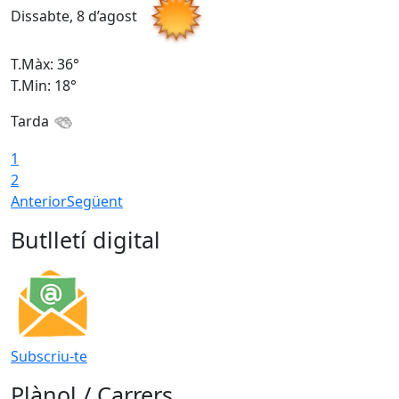
Dissabte, 8 d’agost
D
T.Màx: 36°
T
T.Min: 18°
T
Tarda
1
2
Anterior
Següent
Butlletí digital
Subscriu-te
Plànol / Carrers